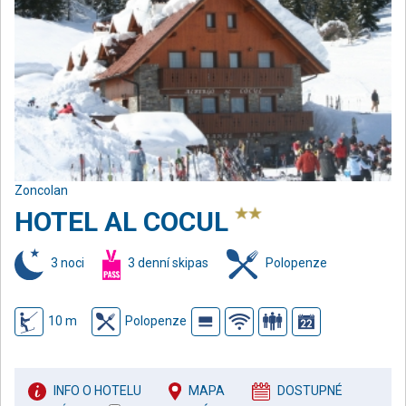
Zoncolan
HOTEL AL COCUL
3 noci
3 denní skipas
Polopenze
10 m
Polopenze
INFO O HOTELU
MAPA
DOSTUPNÉ