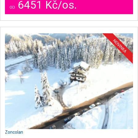
6451 Kč/os.
OD
Zoncolan