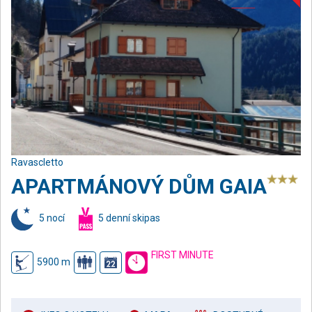
Ravascletto
APARTMÁNOVÝ DŮM GAIA
5 nocí
5 denní skipas
FIRST MINUTE
5900 m