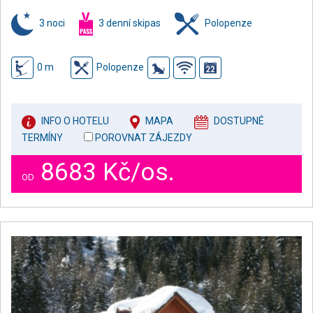
3 noci
3 denní skipas
Polopenze
0 m
Polopenze
INFO O HOTELU
MAPA
DOSTUPNÉ
TERMÍNY
POROVNAT ZÁJEZDY
8683 Kč/os.
OD