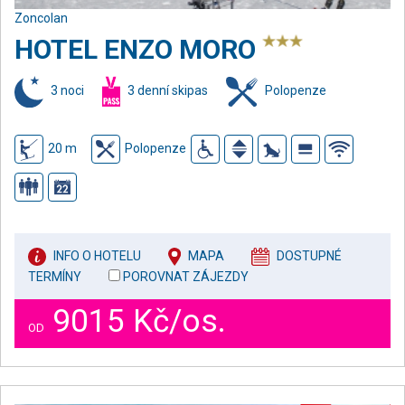
Zoncolan
HOTEL ENZO MORO
3 noci
3 denní skipas
Polopenze
20 m
Polopenze
INFO O HOTELU
MAPA
DOSTUPNÉ
TERMÍNY
POROVNAT ZÁJEZDY
9015 Kč/os.
OD