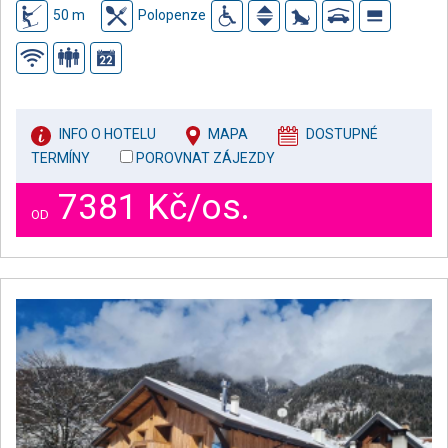
50 m
Polopenze
INFO O HOTELU
MAPA
DOSTUPNÉ
TERMÍNY
POROVNAT ZÁJEZDY
7381 Kč/os.
OD