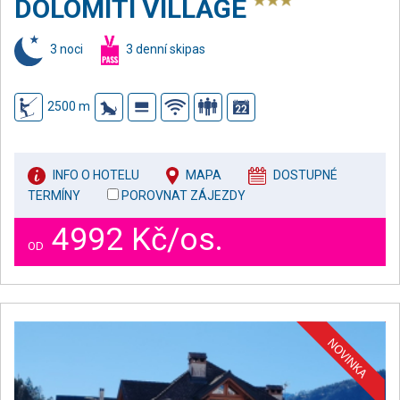
DOLOMITI VILLAGE
3 noci
3 denní skipas
2500 m
INFO O HOTELU
MAPA
DOSTUPNÉ
TERMÍNY
POROVNAT ZÁJEZDY
4992 Kč/os.
OD