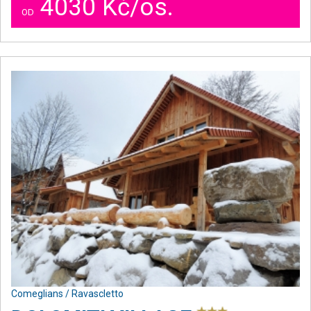
4030 Kč/os.
OD
Comeglians / Ravascletto