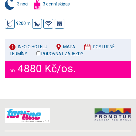
3 noci
3 denní skipas
9200 m
INFO O HOTELU
MAPA
DOSTUPNÉ
TERMÍNY
POROVNAT ZÁJEZDY
4880 Kč/os.
OD