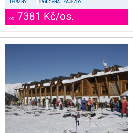
TERMÍNY
POROVNAT ZÁJEZDY
7381 Kč/os.
OD