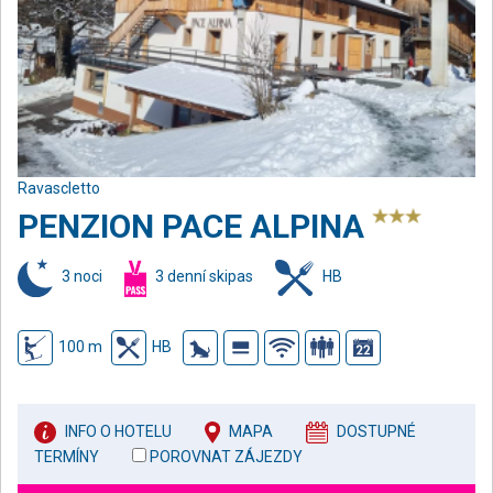
Ravascletto
PENZION PACE ALPINA
3 noci
3 denní skipas
HB
100 m
HB
INFO O HOTELU
MAPA
DOSTUPNÉ
TERMÍNY
POROVNAT ZÁJEZDY