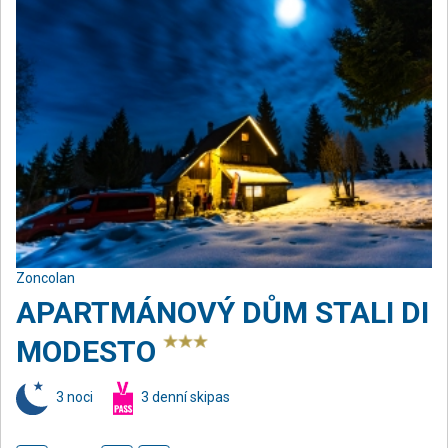
Zoncolan
APARTMÁNOVÝ DŮM STALI DI
MODESTO
3 noci
3 denní skipas