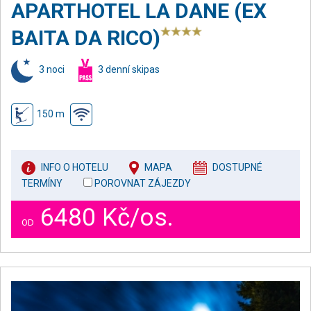
APARTHOTEL LA DANE (EX
BAITA DA RICO)
3 noci
3 denní skipas
150 m
INFO O HOTELU
MAPA
DOSTUPNÉ
TERMÍNY
POROVNAT ZÁJEZDY
6480 Kč/os.
OD