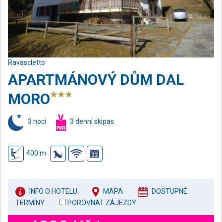
Ravascletto
APARTMÁNOVÝ DŮM DAL
MORO
3 noci
3 denní skipas
400 m
INFO O HOTELU
MAPA
DOSTUPNÉ
TERMÍNY
POROVNAT ZÁJEZDY