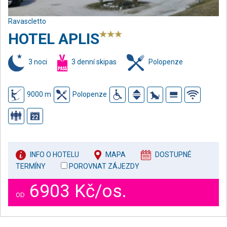
Ravascletto
HOTEL APLIS
3 noci
3 denní skipas
Polopenze
9000 m
Polopenze
INFO O HOTELU
MAPA
DOSTUPNÉ
TERMÍNY
POROVNAT ZÁJEZDY
6903 Kč/os.
OD