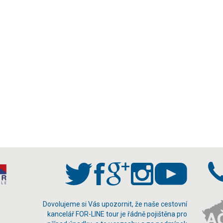
Dovolujeme si Vás upozornit, že naše cestovní
kancelář FOR-LINE tour je řádně pojištěna pro