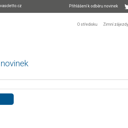
vascletto.cz
Přihlášení k odběru novinek
O středisku
Zimní zájezd
 novinek